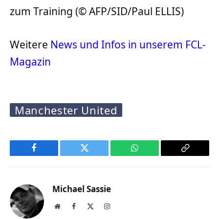
zum Training (© AFP/SID/Paul ELLIS)
Weitere
News und Infos in unserem FCL-
Magazin
Manchester United
Facebook
Twitter
WhatsApp
Copy
Link
Michael Sassie
Website
Facebook
X
Instagram
(Twitter)