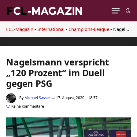
FCL-Magazin
-
International
-
Champions-League
-
Nagelsmann verspricht „120 Prozent“ im Duell gegen PSG
Nagelsmann verspricht
„120 Prozent“ im Duell
gegen PSG
By
Michael Sassie
17. August, 2020 – 18:57
Keine Kommentare