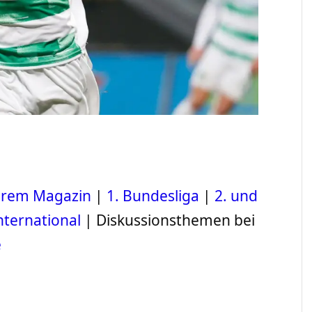
serem Magazin
|
1. Bundesliga
|
2. und
nternational
| Diskussionsthemen bei
e