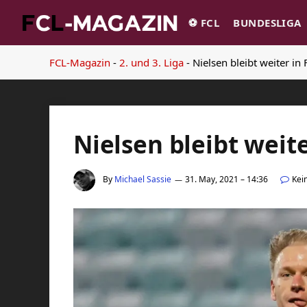
⚽️ FCL
BUNDESLIGA
FCL-Magazin
-
2. und 3. Liga
-
Nielsen bleibt weiter in 
Nielsen bleibt weite
By
Michael Sassie
31. May, 2021 – 14:36
Kei