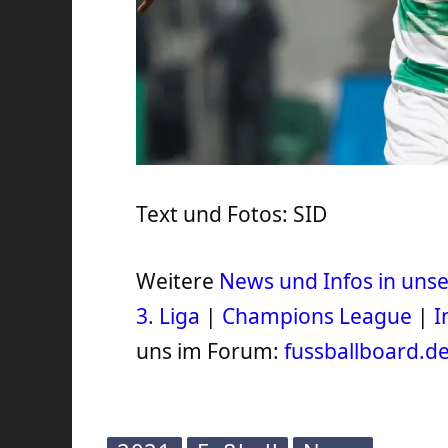
Text und Fotos: SID
Weitere
News und Infos in un
3. Liga
|
Champions League
|
I
uns im Forum:
fussballboard.d