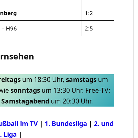
nberg
1:2
g
– H96
2:5
Fernsehen
reitags
um 18:30 Uhr,
samstags
um
owie
sonntags
um 13:30 Uhr. Free-TV:
m
Samstagabend
um 20:30 Uhr.
ußball im TV
|
1. Bundesliga
|
2. und
. Liga
|