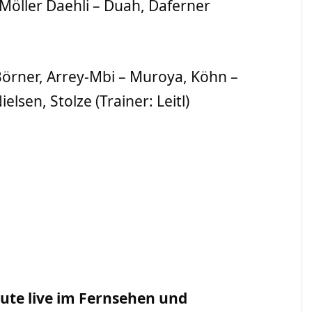
Möller Daehli – Duah, Daferner
örner, Arrey-Mbi – Muroya, Köhn –
sen, Stolze (Trainer: Leitl)
te live im Fernsehen und