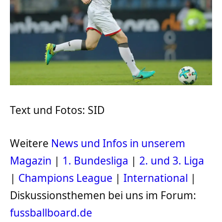
Text und Fotos: SID
Weitere
News und Infos in unserem
Magazin
|
1. Bundesliga
|
2. und 3. Liga
|
Champions League
|
International
|
Diskussionsthemen bei uns im Forum:
fussballboard.de