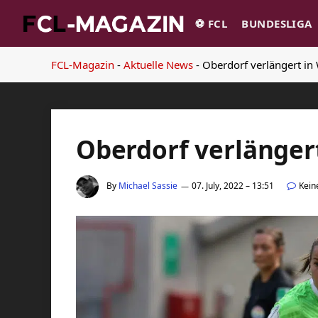
⚽️ FCL
BUNDESLIGA
FCL-Magazin
-
Aktuelle News
-
Oberdorf verlängert in
Oberdorf verlängert
By
Michael Sassie
07. July, 2022 – 13:51
Kein