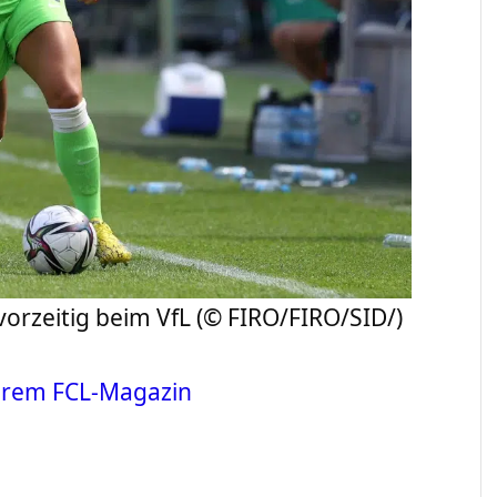
vorzeitig beim VfL (© FIRO/FIRO/SID/)
erem FCL-Magazin