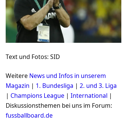
Text und Fotos: SID
Weitere
News und Infos in unserem
Magazin
|
1. Bundesliga
|
2. und 3. Liga
|
Champions League
|
International
|
Diskussionsthemen bei uns im Forum:
fussballboard.de