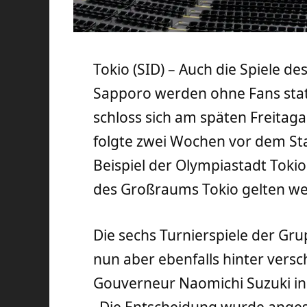
Tokio (SID) – Auch die Spiele de
Sapporo werden ohne Fans stat
schloss sich am späten Freita
folgte zwei Wochen vor dem S
Beispiel der Olympiastadt Toki
des Großraums Tokio gelten w
Die sechs Turnierspiele der G
nun aber ebenfalls hinter versc
Gouverneur Naomichi Suzuki in 
„Die Entscheidung wurde anges