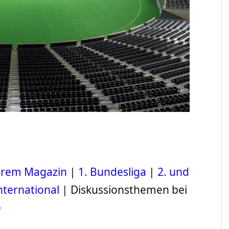
serem Magazin
|
1. Bundesliga
|
2. und
nternational
| Diskussionsthemen bei
e