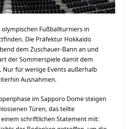
s olympischen Fußballturniers in
tfinden. Die Präfektur Hokkaido
gabend dem Zuschauer-Bann an und
tart der Sommerspiele damit dem
o. Nur für wenige Events außerhalb
eiterhin Ausnahmen.
ruppenphase im Sapporo Dome steigen
hlossenen Türen, das teilte
einem schriftlichen Statement mit:
ichts der Bedenken getroffen, um die