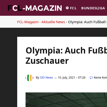
⚽️ FCL
BUNDESLIGA
FCL-Magazin
-
Aktuelle News
-
Olympia: Auch Fußball
Olympia: Auch Fußb
Zuschauer
By
SID-News
10. July, 2021 – 07:26
Keine Ko