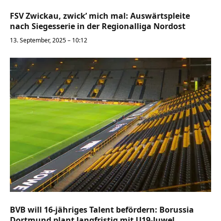
FSV Zwickau, zwick’ mich mal: Auswärtspleite
nach Siegesserie in der Regionalliga Nordost
13. September, 2025 – 10:12
BVB will 16-jähriges Talent befördern: Borussia
Dortmund plant langfristig mit U19-Juwel