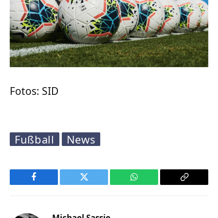
Fotos: SID
Fußball
News
Facebook
Twitter
WhatsApp
Copy
Link
Michael Sassie