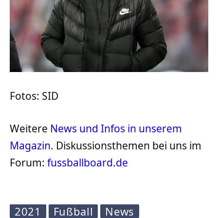
Fotos: SID
Weitere
News und Infos in unserem
Magazin
. Diskussionsthemen bei uns im
Forum:
fussballboard.de
2021
Fußball
News