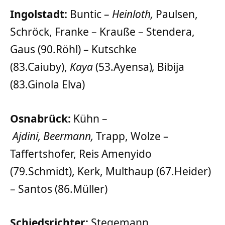
Ingolstadt:
Buntic –
Heinloth,
Paulsen,
Schröck, Franke – Krauße – Stendera,
Gaus (90.Röhl) – Kutschke
(83.Caiuby),
Kaya
(53.Ayensa)
,
Bibija
(83.Ginola Elva)
Osnabrück:
Kühn –
Ajdini,
Beermann,
Trapp, Wolze –
Taffertshofer, Reis Amenyido
(79.Schmidt), Kerk, Multhaup (67.Heider)
– Santos (86.Müller)
Schiedsrichter:
Stegemann