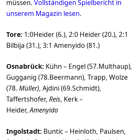
müssen.
Vollständigen Spielbericht in
unserem Magazin lesen
.
Tore:
1:0Heider (6.), 2:0 Heider (20.), 2:1
Bilbija (31.), 3:1 Amenyido (81.)
Osnabrück:
Kühn – Engel (57.Multhaup),
Gugganig (78.Beermann), Trapp, Wolze
(78.
Müller)
, Ajdini (69.Schmidt),
Taffertshofer,
Reis
, Kerk –
Heider,
Amenyido
Ingolstadt:
Buntic – Heinloth, Paulsen,