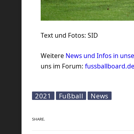
Text und Fotos: SID
Weitere
News und Infos in un
uns im Forum:
fussballboard.d
2021
Fußball
News
SHARE.