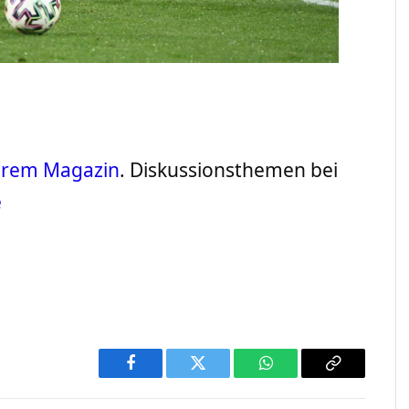
serem Magazin
. Diskussionsthemen bei
e
Facebook
Twitter
WhatsApp
Copy
Link