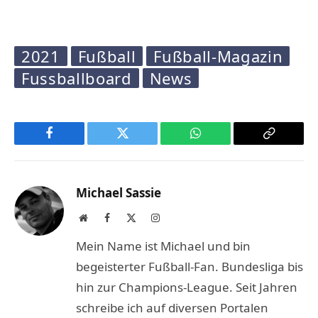
2021
Fußball
Fußball-Magazin
Fussballboard
News
Facebook
Twitter
WhatsApp
Copy
Link
Michael Sassie
Website
Facebook
X
Instagram
(Twitter)
Mein Name ist Michael und bin
begeisterter Fußball-Fan. Bundesliga bis
hin zur Champions-League. Seit Jahren
schreibe ich auf diversen Portalen