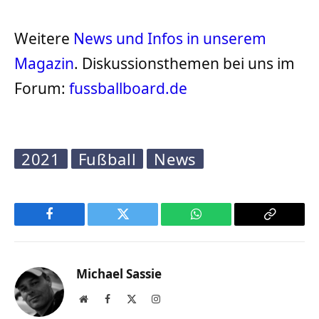
Weitere
News und Infos in unserem
Magazin
. Diskussionsthemen bei uns im
Forum:
fussballboard.de
2021
Fußball
News
Facebook
Twitter
WhatsApp
Copy
Link
Michael Sassie
Website
Facebook
X
Instagram
(Twitter)