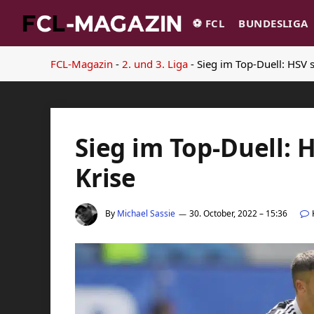
⚽️ FCL
BUNDESLIGA
FCL-Magazin
-
2. und 3. Liga
-
Sieg im Top-Duell: HSV s
Sieg im Top-Duell: 
Krise
By
Michael Sassie
30. October, 2022 – 15:36