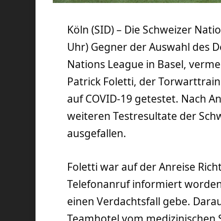
Köln (SID) – Die Schweizer Nat
Uhr) Gegner der Auswahl des D
Nations League in Basel, vermel
Patrick Foletti, der Torwarttra
auf COVID-19 getestet. Nach An
weiteren Testresultate der Sch
ausgefallen.
Foletti war auf der Anreise Ri
Telefonanruf informiert worden
einen Verdachtsfall gebe. Darau
Teamhotel vom medizinischen St