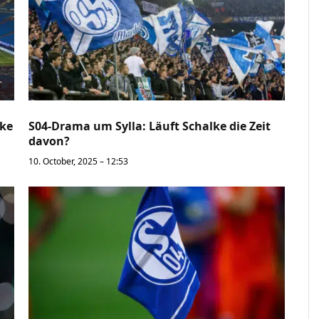
lke
S04-Drama um Sylla: Läuft Schalke die Zeit
davon?
10. October, 2025 – 12:53