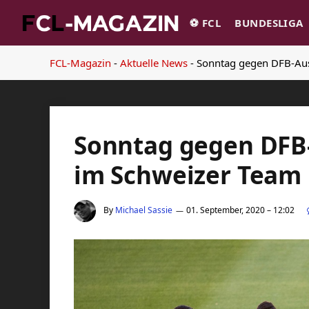
⚽️ FCL
BUNDESLIGA
FCL-Magazin
-
Aktuelle News
-
Sonntag gegen DFB-Aus
Sonntag gegen DFB-
im Schweizer Team
By
Michael Sassie
01. September, 2020 – 12:02