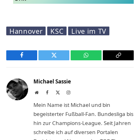
Hannover
KSC
Live im TV
Facebook
Twitter
WhatsApp
Copy
Link
Michael Sassie
Website
Facebook
X
Instagram
(Twitter)
Mein Name ist Michael und bin
begeisterter Fußball-Fan. Bundesliga bis
hin zur Champions-League. Seit Jahren
schreibe ich auf diversen Portalen