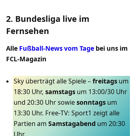
2. Bundesliga live im
Fernsehen
Alle
Fußball-News vom Tage
bei uns im
FCL-Magazin
Sky überträgt alle Spiele –
freitags
um
18:30 Uhr,
samstags
um 13:00/30 Uhr
und 20:30 Uhr sowie
sonntags
um
13:30 Uhr. Free-TV: Sport1 zeigt alle
Partien am
Samstagabend
um 20:30
Uhr.