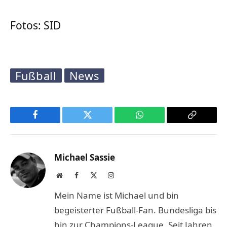
Fotos: SID
Fußball
News
Facebook
Twitter
WhatsApp
Copy
Link
Michael Sassie
Website
Facebook
X
Instagram
(Twitter)
Mein Name ist Michael und bin
begeisterter Fußball-Fan. Bundesliga bis
hin zur Champions-League. Seit Jahren