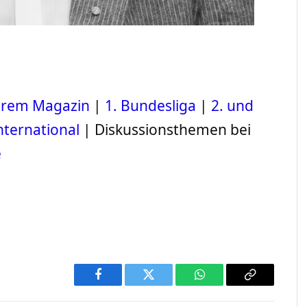
serem Magazin
|
1. Bundesliga
|
2. und
nternational
| Diskussionsthemen bei
e
Facebook
Twitter
WhatsApp
Copy
Link