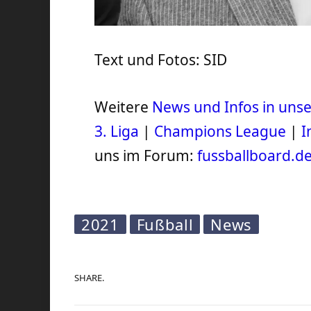
Text und Fotos: SID
Weitere
News und Infos in un
3. Liga
|
Champions League
|
I
uns im Forum:
fussballboard.d
2021
Fußball
News
SHARE.