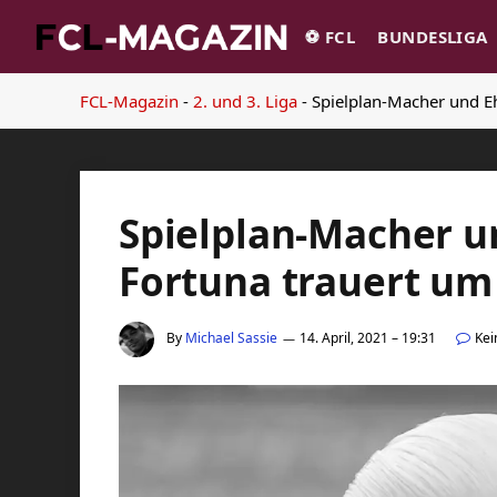
⚽️ FCL
BUNDESLIGA
FCL-Magazin
-
2. und 3. Liga
-
Spielplan-Macher und E
Spielplan-Macher u
Fortuna trauert u
By
Michael Sassie
14. April, 2021 – 19:31
Ke