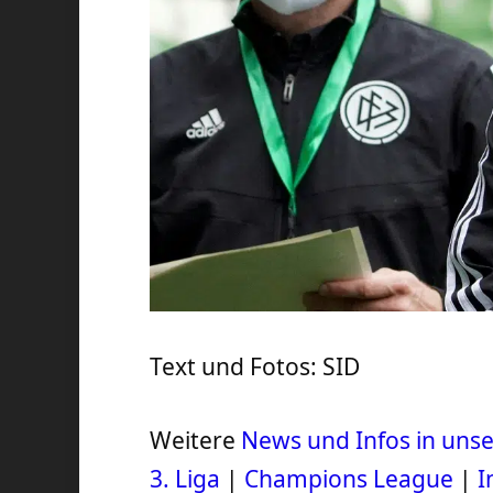
Text und Fotos: SID
Weitere
News und Infos in un
3. Liga
|
Champions League
|
I