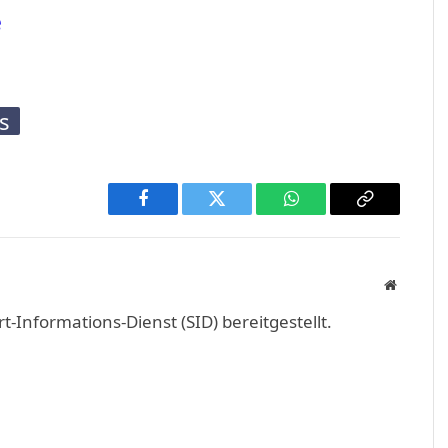
e
s
Facebook
Twitter
WhatsApp
Copy
Link
Website
Informations-Dienst (SID) bereitgestellt.