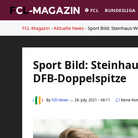
⚽️ FCL
BUNDESLIGA
FCL-Magazin
-
Aktuelle News
-
Sport Bild: Steinhaus-
Sport Bild: Steinha
DFB-Doppelspitze
By
SID-News
28. July, 2021 – 06:11
Keine Ko