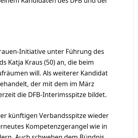
e einem Kandidaten des DFB und der
auen-Initiative unter Führung des
s Katja Kraus (50) an, die beim
fräumen will. Als weiterer Kandidat
 gehandelt, der mit dem im März
rzeit die DFB-Interimsspitze bildet.
der künftigen Verbandsspitze wieder
erneutes Kompetenzgerangel wie in
indern. Auch schweben dem Bündnis