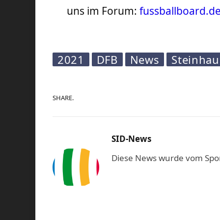
uns im Forum:
fussballboard.d
2021
DFB
News
Steinhau
SHARE.
SID-News
Diese News wurde vom Sport-