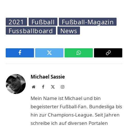
2021
Fußball
Fußball-Magazin
Fussballboard
News
Facebook
Twitter
WhatsApp
Copy
Link
Michael Sassie
Website
Facebook
X
Instagram
(Twitter)
Mein Name ist Michael und bin
begeisterter Fußball-Fan. Bundesliga bis
hin zur Champions-League. Seit Jahren
schreibe ich auf diversen Portalen