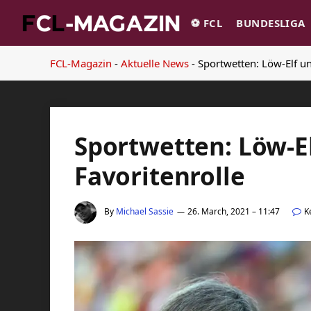
⚽️ FCL
BUNDESLIGA
FCL-Magazin
-
Aktuelle News
-
Sportwetten: Löw-Elf un
Sportwetten: Löw-El
Favoritenrolle
By
Michael Sassie
26. March, 2021 – 11:47
K