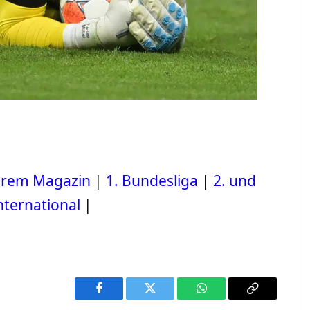
serem Magazin
|
1. Bundesliga
|
2. und
nternational
|
Facebook
Twitter
WhatsApp
Copy