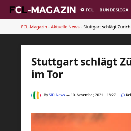
⚽️ FCL
BUNDESLIGA
FCL-Magazin
-
Aktuelle News
-
Stuttgart schlägt Züric
Stuttgart schlägt Z
im Tor
By
SID-News
10. November, 2021 – 18:27
Ke