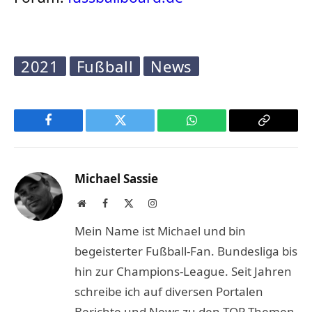
2021
Fußball
News
Facebook
Twitter
WhatsApp
Copy
Link
Michael Sassie
Website
Facebook
X
Instagram
(Twitter)
Mein Name ist Michael und bin
begeisterter Fußball-Fan. Bundesliga bis
hin zur Champions-League. Seit Jahren
schreibe ich auf diversen Portalen
Berichte und News zu den TOP-Themen