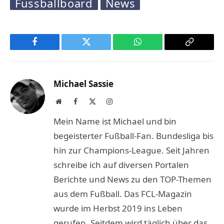
Fussballboard
News
Facebook
Twitter
WhatsApp
Copy
Link
Michael Sassie
Website
Facebook
X
Instagram
(Twitter)
Mein Name ist Michael und bin
begeisterter Fußball-Fan. Bundesliga bis
hin zur Champions-League. Seit Jahren
schreibe ich auf diversen Portalen
Berichte und News zu den TOP-Themen
aus dem Fußball. Das FCL-Magazin
wurde im Herbst 2019 ins Leben
gerufen. Seitdem wird täglich über das