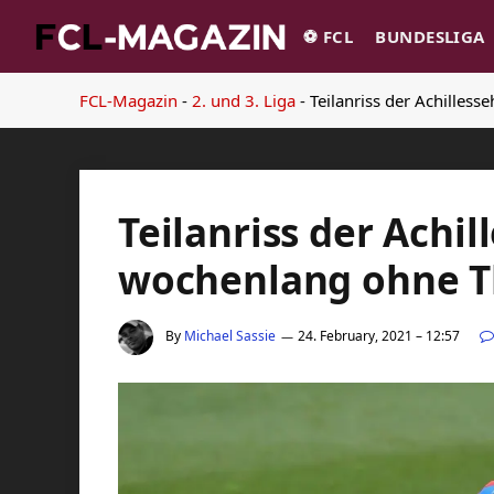
⚽️ FCL
BUNDESLIGA
FCL-Magazin
-
2. und 3. Liga
-
Teilanriss der Achilles
Teilanriss der Achil
wochenlang ohne T
By
Michael Sassie
24. February, 2021 – 12:57