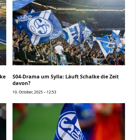
lke
S04-Drama um Sylla: Läuft Schalke die Zeit
davon?
10. October, 2025 – 12:53