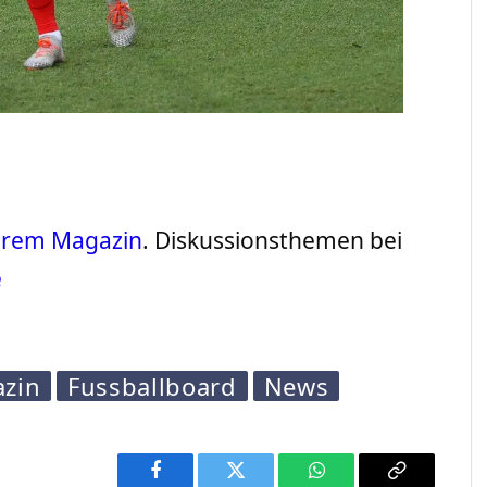
serem Magazin
. Diskussionsthemen bei
e
azin
Fussballboard
News
Facebook
Twitter
WhatsApp
Copy