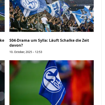
lke
S04-Drama um Sylla: Läuft Schalke die Zeit
davon?
10. October, 2025 – 12:53