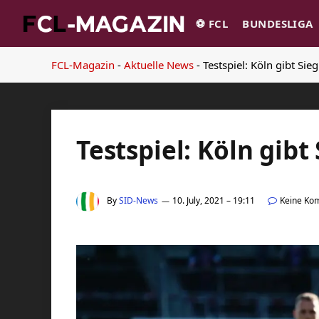
⚽️ FCL
BUNDESLIGA
FCL-Magazin
-
Aktuelle News
-
Testspiel: Köln gibt Sie
Testspiel: Köln gibt
By
SID-News
10. July, 2021 – 19:11
Keine Ko