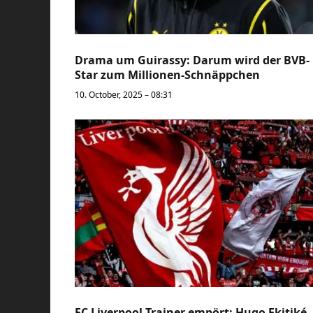
Drama um Guirassy: Darum wird der BVB-
Star zum Millionen-Schnäppchen
10. October, 2025 – 08:31
FC Liverpool Trainer empört: Hugo Ekitiké