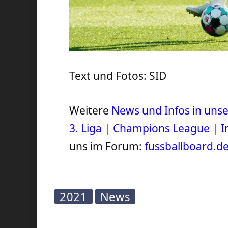
Text und Fotos: SID
Weitere
News und Infos in un
3. Liga
|
Champions League
|
I
uns im Forum:
fussballboard.d
2021
News