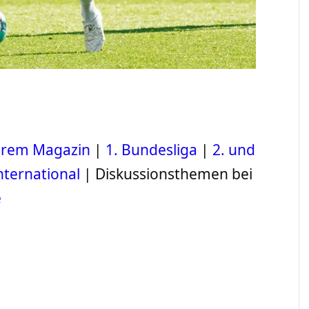
serem Magazin
|
1. Bundesliga
|
2. und
nternational
| Diskussionsthemen bei
e