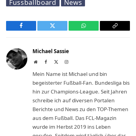
Fussballboard
News
Facebook
Twitter
WhatsApp
Copy
Link
Michael Sassie
Website
Facebook
X
Instagram
(Twitter)
Mein Name ist Michael und bin
begeisterter Fußball-Fan. Bundesliga bis
hin zur Champions-League. Seit Jahren
schreibe ich auf diversen Portalen
Berichte und News zu den TOP-Themen
aus dem Fußball. Das FCL-Magazin
wurde im Herbst 2019 ins Leben
gerufen. Seitdem wird täglich über das