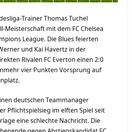
desliga-Trainer Thomas Tuchel
ll-Meisterschaft mit dem FC Chelsea
ampions League. Die Blues feierten
Werner und Kai Havertz in der
ekten Rivalen FC Everton einen 2:0
 nunmehr vier Punkten Vorsprung auf
enplatz.
 seinen deutschen Teammanager
 Pflichtspielsieg im elften Spiel seit
lage eine schlechte Nachricht. Die
henende gegen Abstiegskandidat FC