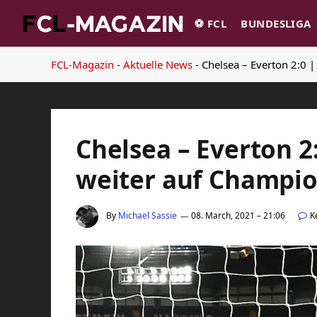
⚽️ FCL
BUNDESLIGA
FCL-Magazin
-
Aktuelle News
-
Chelsea – Everton 2:0 
Chelsea – Everton 2
weiter auf Champi
By
Michael Sassie
08. March, 2021 – 21:06
K