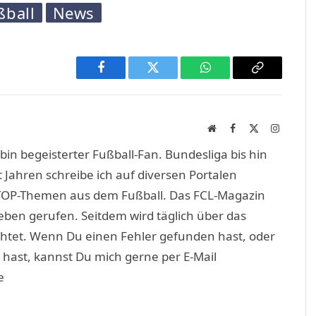
ßball
News
Facebook
Twitter
WhatsApp
Copy
Link
Website
Facebook
X
Instagra
(Twitter)
in begeisterter Fußball-Fan. Bundesliga bis hin
 Jahren schreibe ich auf diversen Portalen
TOP-Themen aus dem Fußball. Das FCL-Magazin
eben gerufen. Seitdem wird täglich über das
htet. Wenn Du einen Fehler gefunden hast, oder
 hast, kannst Du mich gerne per E-Mail
e