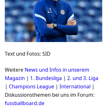
Text und Fotos: SID
Weitere
News und Infos in unserem
Magazin
|
1. Bundesliga
|
2. und 3. Liga
|
Champions League
|
International
|
Diskussionsthemen bei uns im Forum:
fussballboard.de