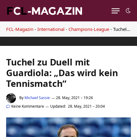
FCL-Magazin
-
International
-
Champions-League
-
Tuchel zu Duell mit Guardiola: „Das wird kein Tennismatch“
Tuchel zu Duell mit
Guardiola: „Das wird kein
Tennismatch“
By
Michael Sassie
28. May, 2021 – 19:26
Keine Kommentare
Updated:
28. May, 2021 – 20:04