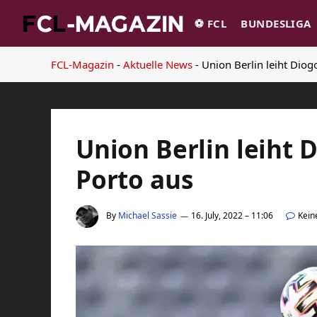
⚽️ FCL
BUNDESLIGA
FCL-Magazin
-
Aktuelle News
-
Union Berlin leiht Diog
Union Berlin leiht 
Porto aus
By
Michael Sassie
16. July, 2022 – 11:06
Kein