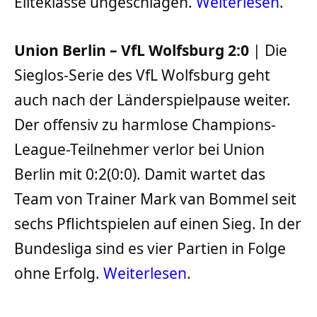
Eliteklasse ungeschlagen.
Weiterlesen
.
Union Berlin – VfL Wolfsburg 2:0
| Die
Sieglos-Serie des VfL Wolfsburg geht
auch nach der Länderspielpause weiter.
Der offensiv zu harmlose Champions-
League-Teilnehmer verlor bei Union
Berlin mit 0:2(0:0). Damit wartet das
Team von Trainer Mark van Bommel seit
sechs Pflichtspielen auf einen Sieg. In der
Bundesliga sind es vier Partien in Folge
ohne Erfolg.
Weiterlesen
.