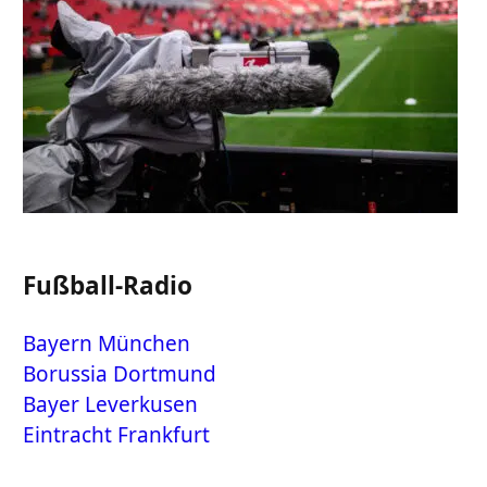
Fußball-Radio
Bayern München
Borussia Dortmund
Bayer Leverkusen
Eintracht Frankfurt