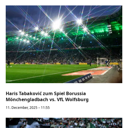
Haris Tabaković zum Spiel Borussia
Mönchengladbach vs. VfL Wolfsburg
11. December, 2025 – 11:55