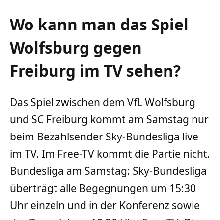
Wo kann man das Spiel
Wolfsburg gegen
Freiburg im TV sehen?
Das Spiel zwischen dem VfL Wolfsburg
und SC Freiburg kommt am Samstag nur
beim Bezahlsender Sky-Bundesliga live
im TV. Im Free-TV kommt die Partie nicht.
Bundesliga am Samstag: Sky-Bundesliga
überträgt alle Begegnungen um 15:30
Uhr einzeln und in der Konferenz sowie