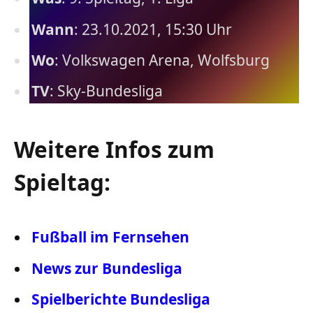
Wann
: 23.10.2021, 15:30 Uhr
Wo
: Volkswagen Arena, Wolfsburg
TV
: Sky-Bundesliga
Weitere Infos zum
Spieltag:
Fußball im Fernsehen
News zur Bundesliga
Spielberichte Bundesliga