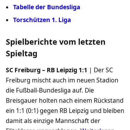
Tabelle der Bundesliga
Torschützen 1. Liga
Spielberichte vom letzten
Spieltag
SC Freiburg – RB Leipzig 1:1
| Der SC
Freiburg mischt auch im neuen Stadion
die Fußball-Bundesliga auf. Die
Breisgauer holten nach einem Rückstand
ein 1:1 (0:1) gegen RB Leipzig und bleiben
damit als einzige Mannschaft der