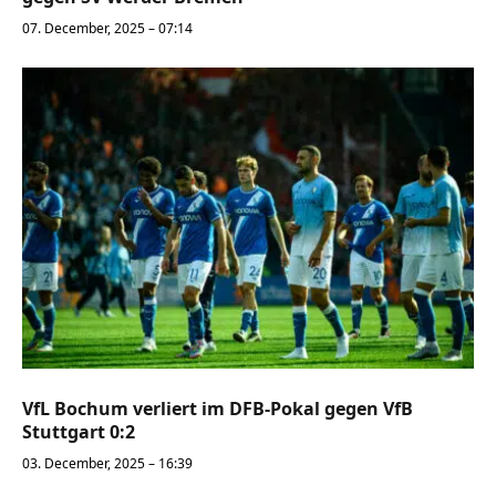
07. December, 2025 – 07:14
VfL Bochum verliert im DFB-Pokal gegen VfB
Stuttgart 0:2
03. December, 2025 – 16:39