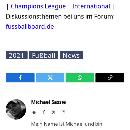
|
Champions League
|
International
|
Diskussionsthemen bei uns im Forum:
fussballboard.de
2021
Fußball
News
Facebook
Twitter
WhatsApp
Copy
Link
Michael Sassie
Website
Facebook
X
Instagram
(Twitter)
Mein Name ist Michael und bin