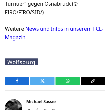
Turnuer“ gegen Osnabrück (©
FIRO/FIRO/SID/)
Weitere
News und Infos in unserem FCL-
Magazin
Wolfsburg
Facebook
Twitter
WhatsApp
Copy
Link
Michael Sassie
Website
Facebook
X
Instagram