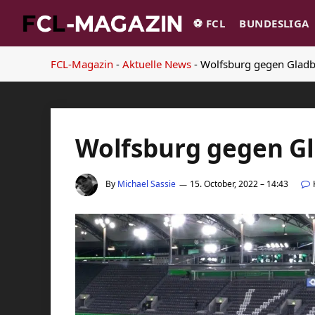
⚽️ FCL
BUNDESLIGA
FCL-Magazin
-
Aktuelle News
-
Wolfsburg gegen Gladb
Wolfsburg gegen Gl
By
Michael Sassie
15. October, 2022 – 14:43