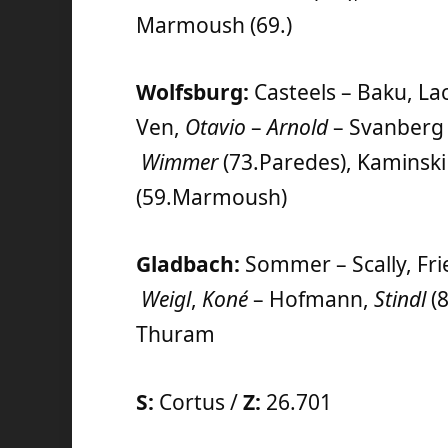
Marmoush (69.)
Wolfsburg:
Casteels – Baku, Lac
Ven,
Otavio
–
Arnold
– Svanberg 
Wimmer
(73.Paredes), Kaminski
(59.Marmoush)
Gladbach:
Sommer – Scally, Frie
Weigl
,
Koné
– Hofmann,
Stindl
(8
Thuram
S:
Cortus /
Z:
26.701