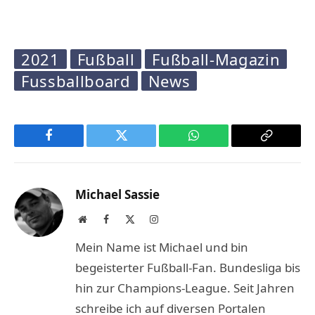
2021
Fußball
Fußball-Magazin
Fussballboard
News
Facebook
Twitter
WhatsApp
Copy
Link
Michael Sassie
Website
Facebook
X
Instagram
(Twitter)
Mein Name ist Michael und bin
begeisterter Fußball-Fan. Bundesliga bis
hin zur Champions-League. Seit Jahren
schreibe ich auf diversen Portalen