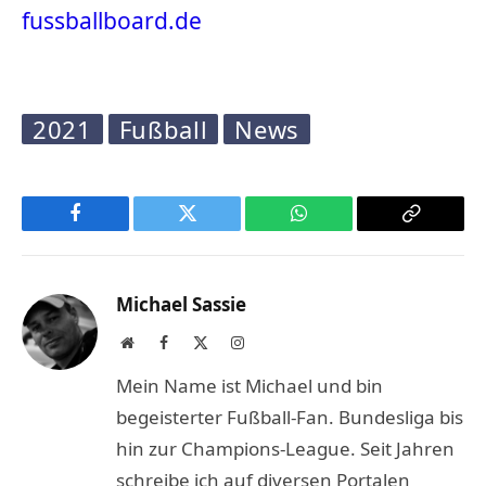
fussballboard.de
2021
Fußball
News
Facebook
Twitter
WhatsApp
Copy
Link
Michael Sassie
Website
Facebook
X
Instagram
(Twitter)
Mein Name ist Michael und bin
begeisterter Fußball-Fan. Bundesliga bis
hin zur Champions-League. Seit Jahren
schreibe ich auf diversen Portalen