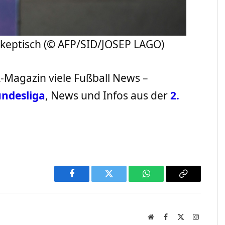
 skeptisch (© AFP/SID/JOSEP LAGO)
L-Magazin viele Fußball News –
ndesliga
, News und Infos aus der
2.
Facebook
Twitter
WhatsApp
Copy
Link
Website
Facebook
X
Instagra