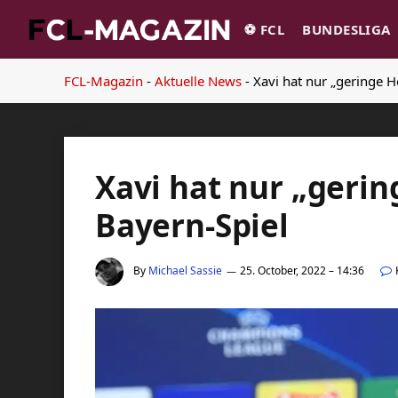
⚽️ FCL
BUNDESLIGA
FCL-Magazin
-
Aktuelle News
-
Xavi hat nur „geringe H
Xavi hat nur „geri
Bayern-Spiel
By
Michael Sassie
25. October, 2022 – 14:36