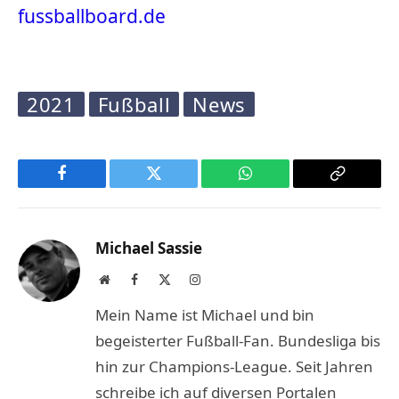
fussballboard.de
2021
Fußball
News
Facebook
Twitter
WhatsApp
Copy
Link
Michael Sassie
Website
Facebook
X
Instagram
(Twitter)
Mein Name ist Michael und bin
begeisterter Fußball-Fan. Bundesliga bis
hin zur Champions-League. Seit Jahren
schreibe ich auf diversen Portalen