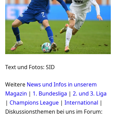
Text und Fotos: SID
Weitere
News und Infos in unserem
Magazin
|
1. Bundesliga
|
2. und 3. Liga
|
Champions League
|
International
|
Diskussionsthemen bei uns im Forum: