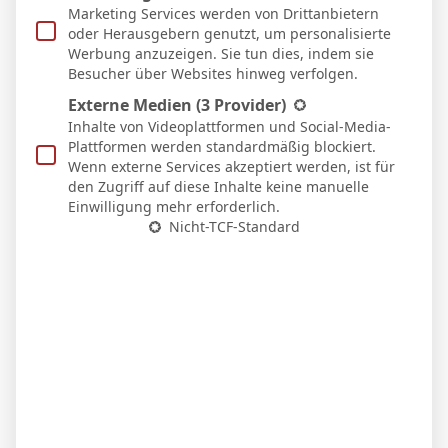
Marketing Services werden von Drittanbietern
oder Herausgebern genutzt, um personalisierte
Antwort
Zitat
Werbung anzuzeigen. Sie tun dies, indem sie
Besucher über Websites hinweg verfolgen.
Veröffentlicht : 24. Februar 2024 14:36
Externe Medien
(3 Provider)
Fachfrau
reacted
Inhalte von Videoplattformen und Social-Media-
Plattformen werden standardmäßig blockiert.
Wenn externe Services akzeptiert werden, ist für
EHH75
den Zugriff auf diese Inhalte keine manuelle
Einwilligung mehr erforderlich.
Nicht-TCF-Standard
Als der singende Radi noch im Tor stand
konnten die Löwen noch beißen
Antwort
Zitat