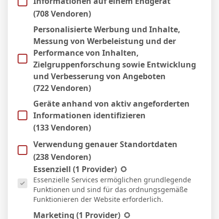
Informationen auf einem Endgerät
(708 Vendoren)
Themenstarter
Veröffentlicht : 10. Februar 2024 15:50
Personalisierte Werbung und Inhalte,
Laie
Messung von Werbeleistung und der
Performance von Inhalten,
Zielgruppenforschung sowie Entwicklung
und Verbesserung von Angeboten
(722 Vendoren)
Mal sehen, ob die Löwen heute in Verl
Geräte anhand von aktiv angeforderten
richtig zubeißen? Wenn die Heimelf sich
Informationen identifizieren
von den bissigen Münchnern in der
(133 Vendoren)
eigenen Arena den Schneid abkaufen lässt,
Verwendung genauer Standortdaten
werden die Punkte auf das Konto der Elf
(238 Vendoren)
Es folgt eine Liste der Service-Gruppen, für die eine Einwill
von der Isar wandern, das ist so klar, wie
Essenziell
(1 Provider)
Essenzielle Services ermöglichen grundlegende
die echt bayrische Knödelsuppe!
Funktionen und sind für das ordnungsgemäße
Funktionieren der Website erforderlich.
Marketing
(1 Provider)