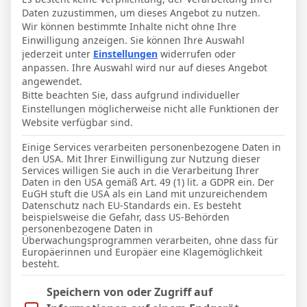
Daten zuzustimmen, um dieses Angebot zu nutzen.
Wir können bestimmte Inhalte nicht ohne Ihre
Einwilligung anzeigen. Sie können Ihre Auswahl
Seite 1 / 6
Nächstes
jederzeit unter
Einstellungen
widerrufen oder
anpassen. Ihre Auswahl wird nur auf dieses Angebot
Letzter Beitrag
RSS
angewendet.
Bitte beachten Sie, dass aufgrund individueller
Einstellungen möglicherweise nicht alle Funktionen der
EHH75
Website verfügbar sind.
Einige Services verarbeiten personenbezogene Daten in
den USA. Mit Ihrer Einwilligung zur Nutzung dieser
Services willigen Sie auch in die Verarbeitung Ihrer
Daten in den USA gemäß Art. 49 (1) lit. a GDPR ein. Der
Hier steht alles interessante zu den
EuGH stuft die USA als ein Land mit unzureichendem
Datenschutz nach EU-Standards ein. Es besteht
Münchner Löwen
beispielsweise die Gefahr, dass US-Behörden
personenbezogene Daten in
Überwachungsprogrammen verarbeiten, ohne dass für
Europäerinnen und Europäer eine Klagemöglichkeit
besteht.
Im Folgenden finden Sie eine Liste der Zwecke des IAB Trans
Speichern von oder Zugriff auf
Zitat