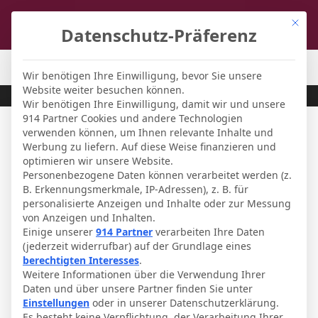
Mit di
Datenschutz-Präferenz
FCL-Magazin
-
Fußball-Forum
Wir benötigen Ihre Einwilligung, bevor Sie unsere
Website weiter besuchen können.
Wir benötigen Ihre Einwilligung, damit wir und unsere
914 Partner Cookies und andere Technologien
verwenden können, um Ihnen relevante Inhalte und
Werbung zu liefern. Auf diese Weise finanzieren und
optimieren wir unsere Website.
Personenbezogene Daten können verarbeitet werden (z.
B. Erkennungsmerkmale, IP-Adressen), z. B. für
personalisierte Anzeigen und Inhalte oder zur Messung
von Anzeigen und Inhalten.
Einige unserer
914 Partner
verarbeiten Ihre Daten
(jederzeit widerrufbar) auf der Grundlage eines
berechtigten Interesses
.
Weitere Informationen über die Verwendung Ihrer
2. und 3. Liga
Daten und über unsere Partner finden Sie unter
Einstellungen
oder in unserer Datenschutzerklärung.
TSV 1860 München
Es besteht keine Verpflichtung, der Verarbeitung Ihrer