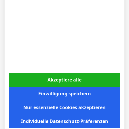
beobachten, wie sich das Team von der
Grünwalder Straße am Freitag beim
Auswärtsspiel in Dresden zeigt? Hier geht
es für Dynamo darum, nicht noch weiter
abzurutschen und den schon fast sicher
geglaubten Aufstieg noch zu verspielen,
während es für die Münchner die letzte
Chance sein wird, doch noch einmal oben
anzugreifen!
Akzeptiere alle
Einwilligung speichern
Nur essenzielle Cookies akzeptieren
Antwort
Zitat
Individuelle Datenschutz-Präferenzen
Veröffentlicht : 5. März 2024 13:01