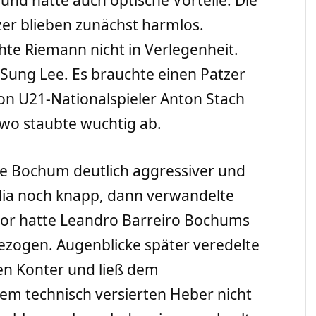
nd hatte auch optische Vorteile. Die
r blieben zunächst harmlos.
hte Riemann nicht in Verlegenheit.
Sung Lee. Es brauchte einen Patzer
on U21-Nationalspieler Anton Stach
iwo staubte wuchtig ab.
e Bochum deutlich aggressiver und
adia noch knapp, dann verwandelte
uvor hatte Leandro Barreiro Bochums
gezogen. Augenblicke später veredelte
ten Konter und ließ dem
em technisch versierten Heber nicht