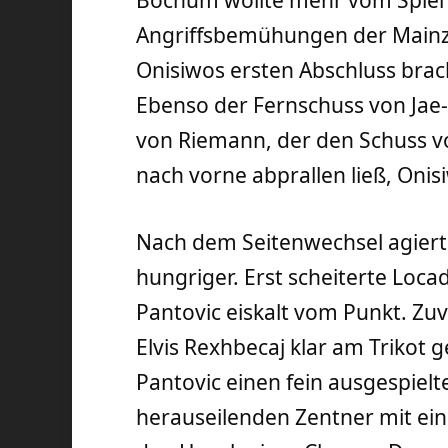
Bochum wollte mehr vom Spiel u
Angriffsbemühungen der Mainze
Onisiwos ersten Abschluss brac
Ebenso der Fernschuss von Jae-
von Riemann, der den Schuss v
nach vorne abprallen ließ, Onis
Nach dem Seitenwechsel agiert
hungriger. Erst scheiterte Loc
Pantovic eiskalt vom Punkt. Z
Elvis Rexhbecaj klar am Trikot 
Pantovic einen fein ausgespiel
herauseilenden Zentner mit ein