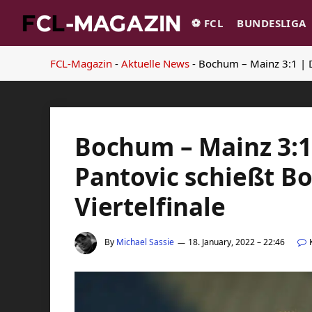
⚽️ FCL
BUNDESLIGA
FCL-Magazin
-
Aktuelle News
-
Bochum – Mainz 3:1 | D
Bochum – Mainz 3:1
Pantovic schießt B
Viertelfinale
By
Michael Sassie
18. January, 2022 – 22:46