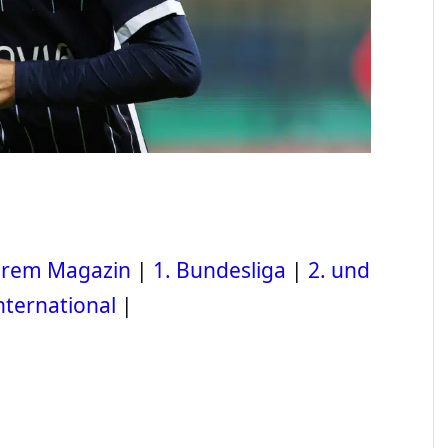
serem Magazin
|
1. Bundesliga
|
2. und
nternational
|