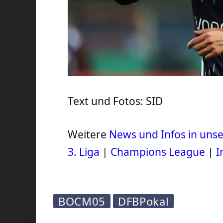
Text und Fotos: SID
Weitere
News und Infos in un
3. Liga
|
Champions League
|
I
BOCM05
DFBPokal