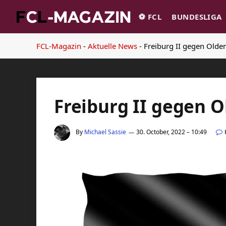
⚽️ FCL
BUNDESLIGA
FCL-Magazin
-
Aktuelle News
-
Freiburg II gegen Olde
Freiburg II gegen O
By
Michael Sassie
30. October, 2022 – 10:49