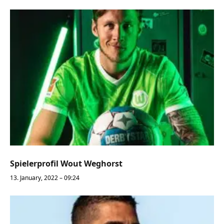
Spielerprofil Wout Weghorst
13. January, 2022 – 09:24