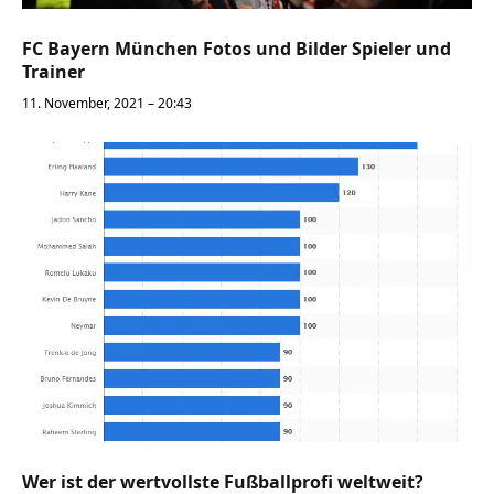
FC Bayern München Fotos und Bilder Spieler und
Trainer
11. November, 2021 – 20:43
Wer ist der wertvollste Fußballprofi weltweit?