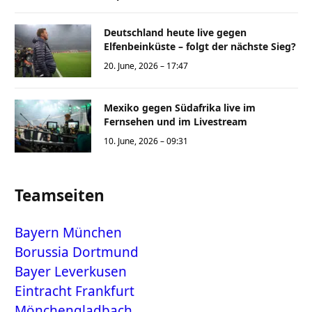
Deutschland heute live gegen
Elfenbeinküste – folgt der nächste Sieg?
20. June, 2026 – 17:47
Mexiko gegen Südafrika live im
Fernsehen und im Livestream
10. June, 2026 – 09:31
Teamseiten
Bayern München
Borussia Dortmund
Bayer Leverkusen
Eintracht Frankfurt
Mönchengladbach