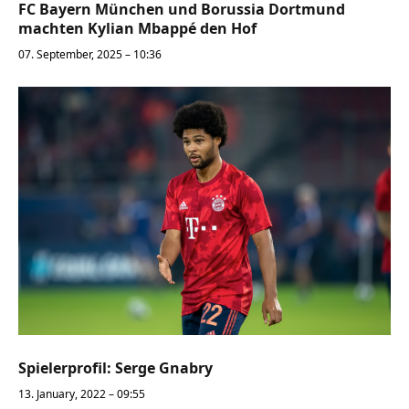
FC Bayern München und Borussia Dortmund
machten Kylian Mbappé den Hof
07. September, 2025 – 10:36
Spielerprofil: Serge Gnabry
13. January, 2022 – 09:55