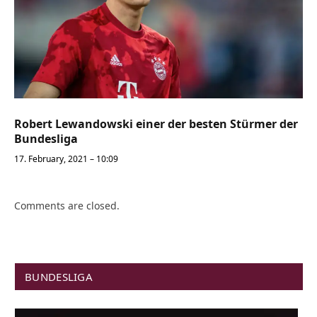
Robert Lewandowski einer der besten Stürmer der
Bundesliga
17. February, 2021 – 10:09
Comments are closed.
BUNDESLIGA