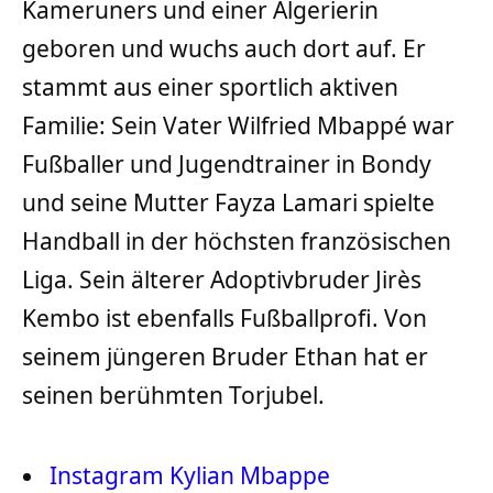
Kameruners und einer Algerierin
geboren und wuchs auch dort auf. Er
stammt aus einer sportlich aktiven
Familie: Sein Vater Wilfried Mbappé war
Fußballer und Jugendtrainer in Bondy
und seine Mutter Fayza Lamari spielte
Handball in der höchsten französischen
Liga. Sein älterer Adoptivbruder Jirès
Kembo ist ebenfalls Fußballprofi. Von
seinem jüngeren Bruder Ethan hat er
seinen berühmten Torjubel.
Instagram Kylian Mbappe