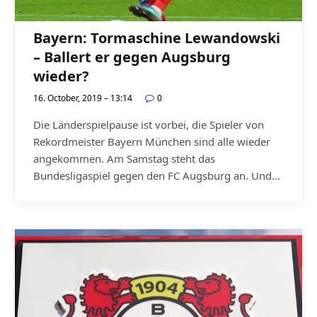
Bayern: Tormaschine Lewandowski
– Ballert er gegen Augsburg
wieder?
16. October, 2019 – 13:14
0
Die Länderspielpause ist vorbei, die Spieler von
Rekordmeister Bayern München sind alle wieder
angekommen. Am Samstag steht das
Bundesligaspiel gegen den FC Augsburg an. Und…