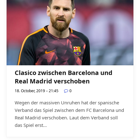
Clasico zwischen Barcelona und
Real Madrid verschoben
18. October, 2019 – 21:45
0
Wegen der massiven Unruhen hat der spanische
Verband das Spiel zwischen dem FC Barcelona und
Real Madrid verschoben. Laut dem Verband soll
das Spiel erst…