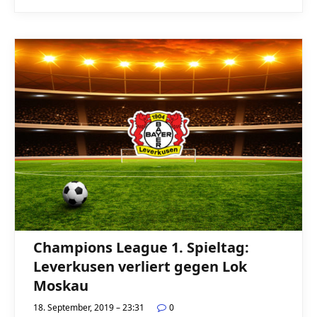
Champions League 1. Spieltag:
Leverkusen verliert gegen Lok
Moskau
18. September, 2019 – 23:31
0